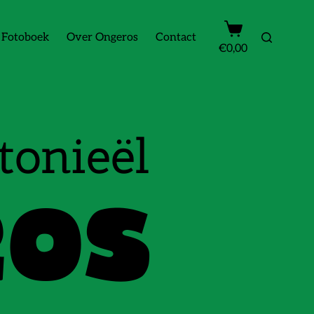
Fotoboek
Over Ongeros
Contact
€
0,00
tonieël
ROS