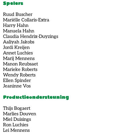
Spelers
Ruud Buscher
Mariëlle Collaris-Extra
Harry Hahn
Manuela Hahn
Claudia Hendrix-Duyzings
Aaliyah Jakobs
Jordi Kreijen
Annet Luchies
Marij Mennens
Manon Reubsaet
Marieke Roberts
Wendy Roberts
Ellen Spinder
Jeaninne Vos
Productieondersteuning
Thijs Bogaert
Marlies Douven
Miel Duisings
Ron Luchies
Lei Mennens